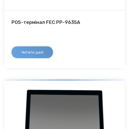
POS-термінал FEC PP-9635A
Читати далі