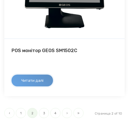
POS монітор GEOS SM1502C
Читати далі
‹
1
2
3
4
›
»
Страница 2 of 10