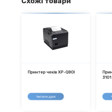
Схожі товари
Принтер чеків XP-Q80I
Прин
3101
Читати далі