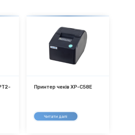
PT2-
Принтер чеків XP-С58Е
Читати далі