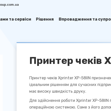
group.com.ua
ами та сервіси
Рішення
Впровадження та супро
Принтер чеків Х
Принтер чеків Xprinter XP-58IIN призначе
ідеальним рішенням для сучасних підприє
має високу швидкість друку.
Для здійснення роботи Xprinter XP-58IIN
операційною системою. Саме з його доп