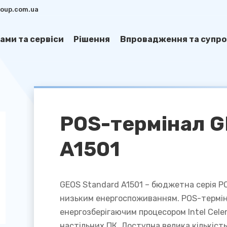
group.com.ua
ами та сервіси
Рішення
Впровадження та супро
POS-термінал G
A1501
GEOS Standard A1501
–
бюджетна
серія
P
низьким
енергоспоживанням
.
POS-термі
енергозберігаючим процесором Intel Cele
настільних ПК. Доступна велика кількіст