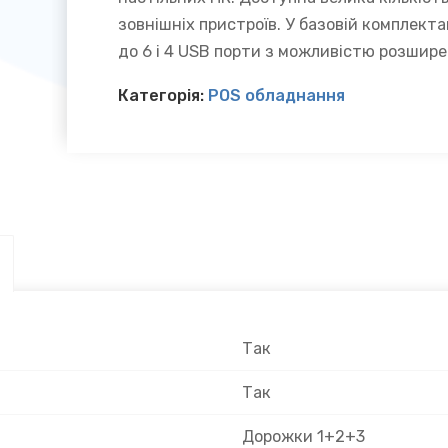
зовнішніх пристроїв. У базовій комплект
до 6 і 4 USB порти з можливістю розшире
Категорія:
POS обладнання
Так
Так
Дорожки 1+2+3