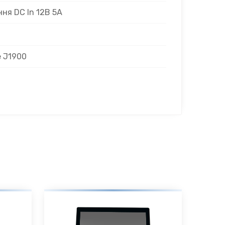
ня DC In 12В 5A
e J1900