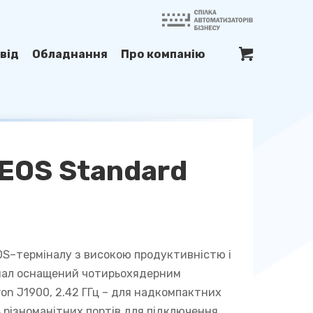
від
Обладнання
Про компанію
EOS Standard
OS
–
терміналу
з
високою
продуктивністю
і
нал оснащений чотирьохядерним
ron J1900, 2.42 ГГц – для надкомпактних
ь різноманітних портів для підключення