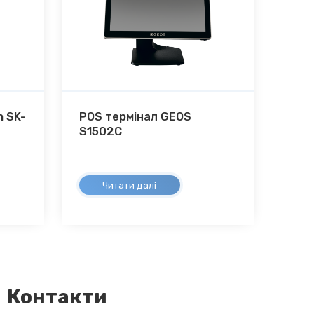
 SK-
POS термінал GEOS
S1502C
Читати далі
Контакти