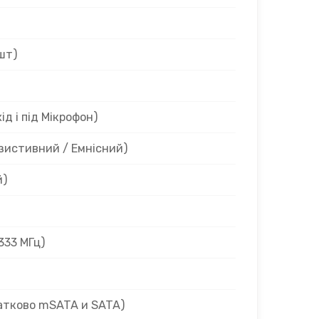
7шт)
ід і під Мікрофон)
езистивний / Емнісний)
й)
1333 МГц)
датково mSATA и SATA)