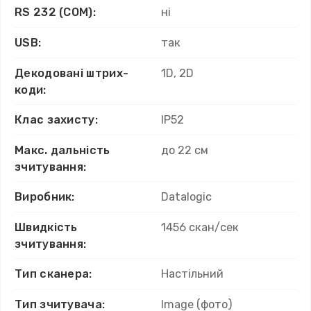
RS 232 (COM):
ні
USB:
так
Декодовані штрих-
1D, 2D
коди:
Клас захисту:
IP52
Макс. дальність
до 22 см
зчитування:
Виробник:
Datalogic
Швидкість
1456 скан/сек
зчитування:
Тип сканера:
Настільний
Тип зчитувача:
Image (фото)