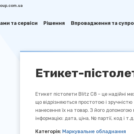
group.com.ua
ами та сервіси
Рішення
Впровадження та супро
Етикет-пістолет
Етикет пістолети Blitz C8 – це надійні м
що відрізняються простотою і зручністю 
нанесення їх на товар. З його допомого
інформацію: дата, ціна, № партії, код і т.д
Категорія:
Маркувальне обладнання