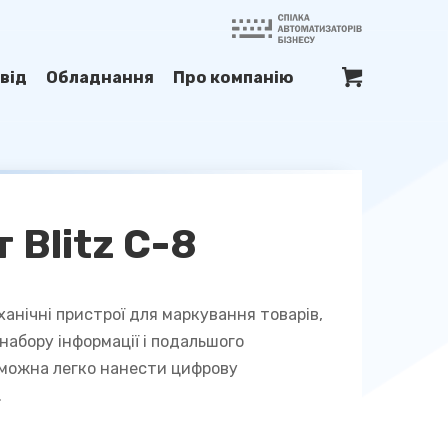
від
Обладнання
Про компанію
 Blitz C-8
еханічні пристрої для маркування товарів,
набору інформації і подальшого
ю можна легко нанести цифрову
.