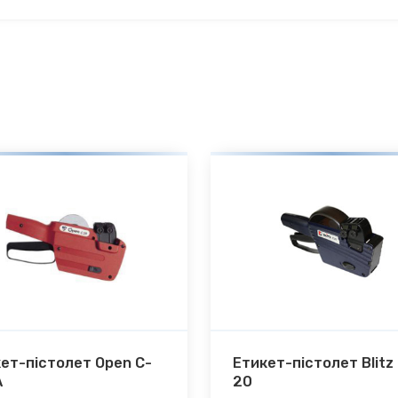
ет-пістолет Open C-
Етикет-пістолет Blitz
А
20